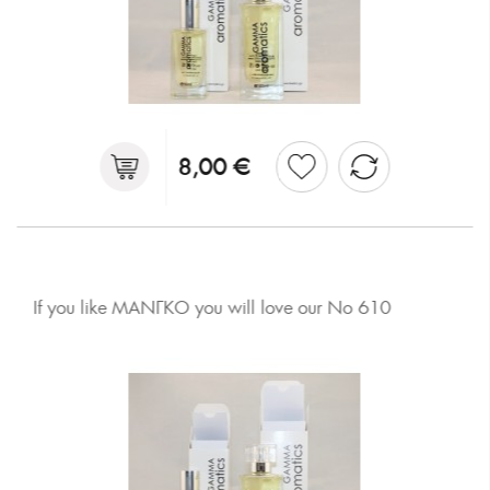
8,00 €
If you like ΜΑΝΓΚΟ you will love our No 610