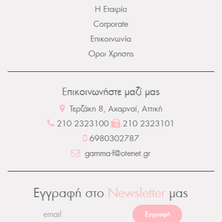
Η Εταιρία
Corporate
Επικοινωνία
Οροι Χρησης
Επικοινωνήστε μαζί μας
Τερζάκη 8, Αχαρναί, Αττική
210 2323100
210 2323101
6980302787
gamma-f@otenet.gr
Εγγραφή στο
Newsletter
μας
Εγγραφή