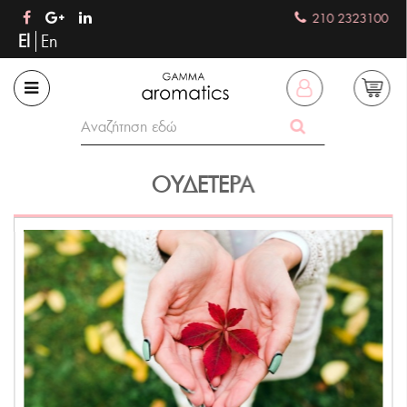
210 2323100
El
En
ΟΥΔΈΤΕΡΑ