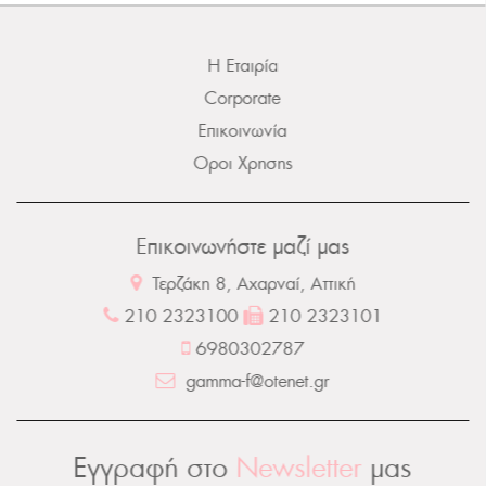
Η Εταιρία
Corporate
Επικοινωνία
Οροι Χρησης
Επικοινωνήστε μαζί μας
Τερζάκη 8, Αχαρναί, Αττική
210 2323100
210 2323101
6980302787
gamma-f@otenet.gr
Εγγραφή στο
Newsletter
μας