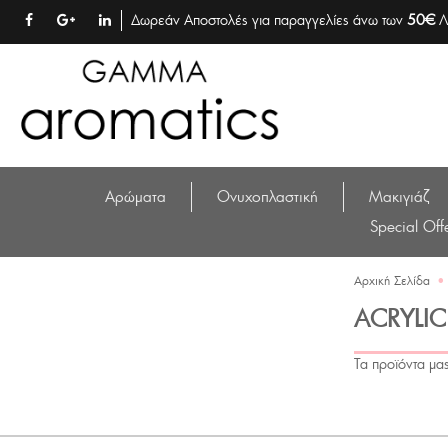
Δωρεάν Αποστολές για παραγγελίες άνω των
50€
Λ
Αρώματα
Ονυχοπλαστική
Μακιγιάζ
Special Off
Αρχική Σελίδα
•
ACRYLI
Τα προϊόντα μας