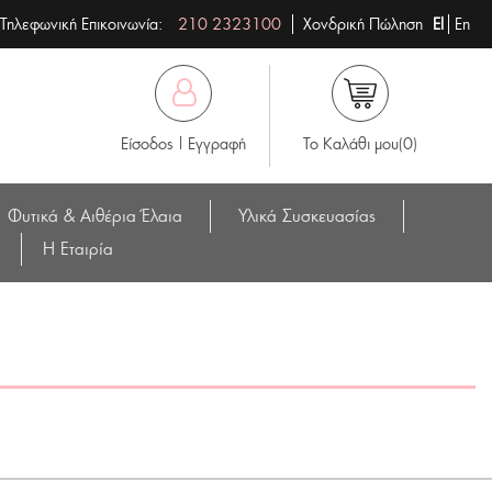
Τηλεφωνική Επικοινωνία:
210 2323100
Χονδρική Πώληση
El
En
Είσοδος | Εγγραφή
Το Καλάθι μου(0)
Φυτικά & Αιθέρια Έλαια
Υλικά Συσκευασίας
Η Eταιρία