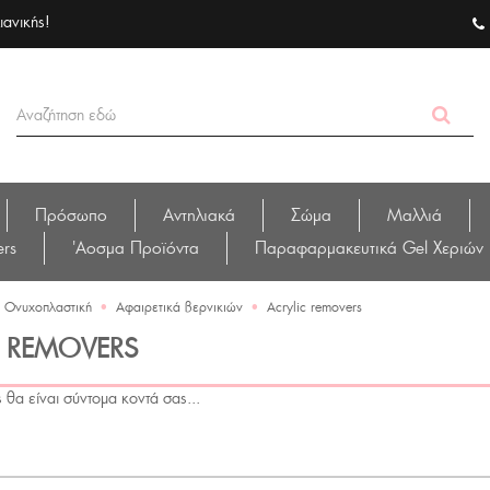
ιανικής!
Πρόσωπο
Αντηλιακά
Σώμα
Μαλλιά
ers
'Αοσμα Προϊόντα
Παραφαρμακευτικά Gel Χεριών
Ονυχοπλαστική
•
Αφαιρετικά βερνικιών
•
Acrylic removers
C REMOVERS
 θα είναι σύντομα κοντά σας...