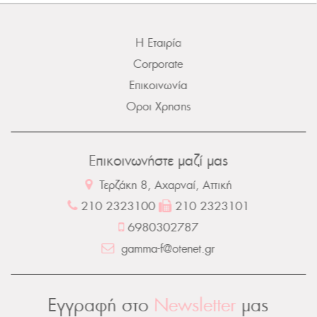
Η Εταιρία
Corporate
Επικοινωνία
Οροι Χρησης
Επικοινωνήστε μαζί μας
Τερζάκη 8, Αχαρναί, Αττική
210 2323100
210 2323101
6980302787
gamma-f@otenet.gr
Εγγραφή στο
Newsletter
μας