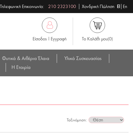
Τηλεφωνική Επικοινωνία:
210 2323100
Χονδρική Πώληση
El
En
Είσοδος | Εγγραφή
Το Καλάθι μου(0)
Φυτικά & Αιθέρια Έλαια
Υλικά Συσκευασίας
Η Eταιρία
Ταξινόμηση