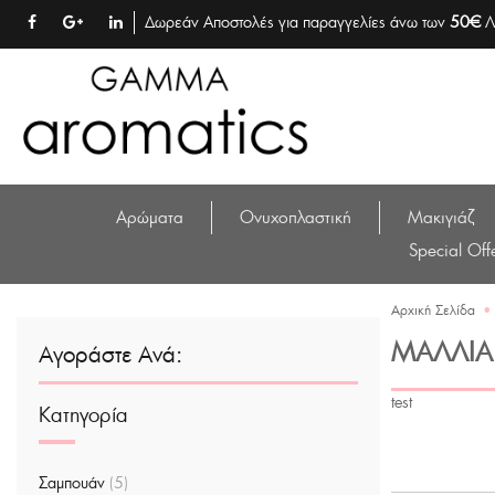
Δωρεάν Αποστολές για παραγγελίες άνω των
50€
Λ
Αρώματα
Ονυχοπλαστική
Μακιγιάζ
Special Off
Αρχική Σελίδα
•
ΜΑΛΛΙΆ
Αγοράστε Ανά:
test
Κατηγορία
Σαμπουάν
(5)